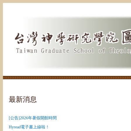
跳
到
主
要
內
容
區
最新消息
[公告]2026年暑假開館時間
Hyread電子書上線啦！