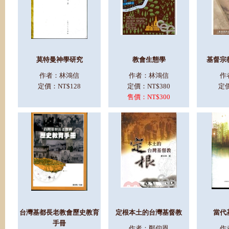
莫
特曼神學研究
教會生態學
基督宗
作者：林鴻信
作者：林鴻信
作
定價：NT$128
定價：NT$380
定價
售價：NT$300
台灣基都長老教會歷史教育
定根本土的台灣基督教
當代
手冊
作者：鄭仰恩
作