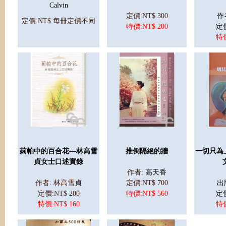
Calvin
定價:NT$ 300
作
定價:NT$ 每冊定價不同
特價:NT$ 200
定價
特價
莿帕中的百合花—
林高雪
推倒隔絕的牆
一切只為
貞女士口述實錄
作者:
高天香
作者: 林高雪貞
定價:NT$ 700
出
定價:NT$ 200
特價:NT$ 560
定價
特價:NT$ 160
特價