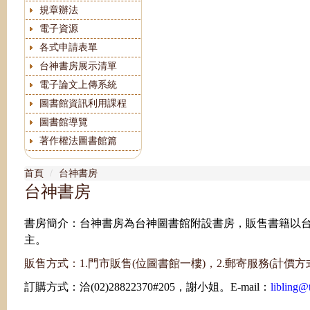
規章辦法
電子資源
各式申請表單
台神書房展示清單
電子論文上傳系統
圖書館資訊利用課程
圖書館導覽
著作權法圖書館篇
首頁
台神書房
台神書房
書房
簡介
：
台神書房為台神圖書館附設書房，販售書籍以
主。
販售方式：1.門市販售(位圖書館一樓)，2.郵寄服務(計價方
訂購方式：洽(02)28822370#205，謝小姐。E-mail：
libling@