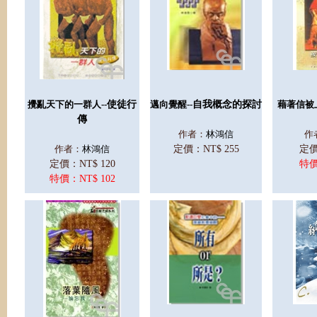
攪亂天下的一群人--
使徒行
邁向覺醒--
自我概念的探討
藉著信被上
傳
作者：
林鴻信
作
作者：
林鴻信
定價：NT$ 255
定價
定價：NT$ 120
特價
特價：NT$ 102