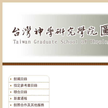
跳
到
主
要
內
容
區
館藏目錄
指定參考書目錄
聯合目錄
新書通報
館際合作及其他服務