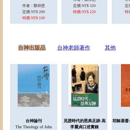
作者：鄭仰恩
定價:NT$ 320
定價
定價:NT$ 200
特價:NT$ 220
特價
特價:NT$ 100
台神出版品
台
神老師著作
其他
台神論刊
見證時代的恩典足跡-
高
耶穌基督
The Theology of John
李麗貞口述實錄