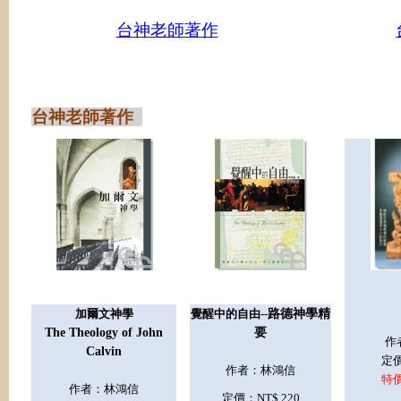
台神老師著作
台神老師著作
加爾文神學
覺
醒中的自由--
路德神學精
The Theology of John
要
作
Calvin
定價
作者：
林鴻信
特價
作者：
林鴻信
定價：NT$ 220