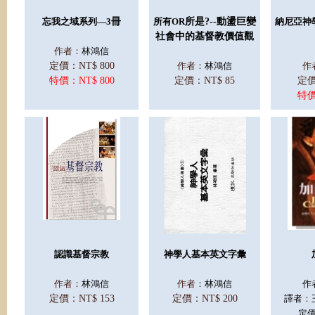
忘我之域系列—3
冊
所有OR
所是?--
動盪巨變
納尼亞神學
社會中的基督教價值觀
作者：
林鴻信
定價：NT$ 800
作者：
林鴻信
作
特價：NT$ 800
定價：NT$ 85
定價
特價
認識基督宗教
神學人基本英文字彙
作者：
林鴻信
作者：
林鴻信
作
定價：NT$ 153
定價：NT$ 200
譯者
：
定