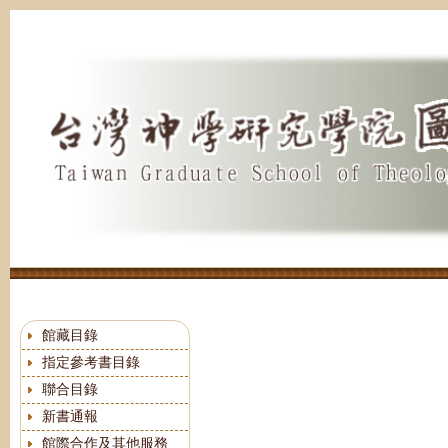
跳
到
主
要
內
容
區
館藏目錄
指定參考書目錄
聯合目錄
新書通報
館際合作及其他服務