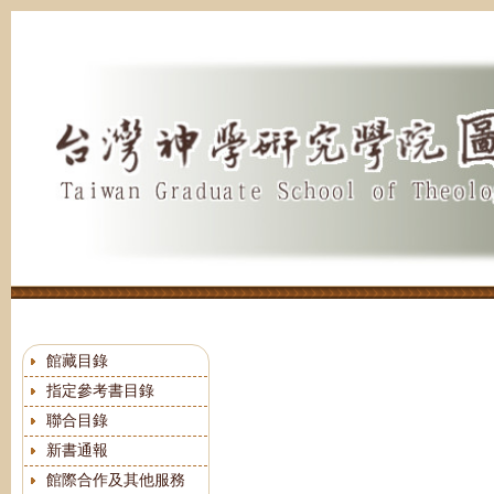
跳
到
主
要
內
容
區
館藏目錄
指定參考書目錄
聯合目錄
新書通報
館際合作及其他服務