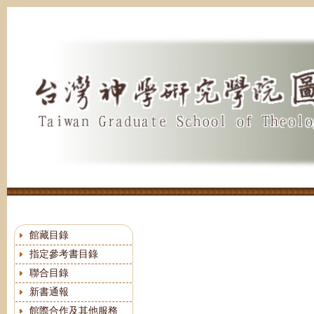
跳
到
主
要
內
容
區
館藏目錄
指定參考書目錄
聯合目錄
新書通報
館際合作及其他服務