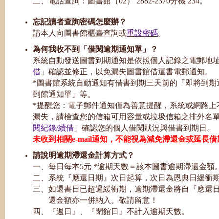
二、電話查詢：圖書館（02） 2882-2370分機 234。
忘記讀者查詢密碼怎麼辦？
請本人向圖書館櫃臺查詢或
重設密碼
。
為何我收不到「借閱逾期通知單」？
系統自動發送圖書到期通知是依照個人記錄之電郵地
借
」確認並修正，以免漏失圖書館借還書電郵通知。
*圖書館系統自動通知有借書到期三天前的「即將到期
到館通知單」等。
*提醒您：電子郵件通知僅為善意提醒，系統或網路上
漏失，請檢查您的信箱可用容量或垃圾信箱之排外名
閱紀錄/續借
」確認您的個人借閱狀況與借書到期日。
未收到相關e-mail通知，不能視為減免滯還金或延長
請說明逾期滯還金計算方式？
一、每日每本5元 *逾期天數＝該本圖書逾期滯還金額
二、系統『應還日期』次日起算，次日為恩典日緩衝
三、如還書日已超過緩衝期，逾期滯還金將自『應還
還金額亦一併納入。敬請留意！
四、『週日』、『閉館日』不計入逾期天數。