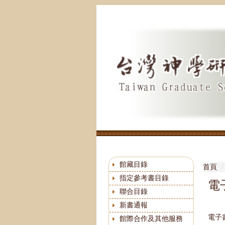
跳
到
主
要
內
容
區
館藏目錄
首頁
指定參考書目錄
電
聯合目錄
新書通報
電子書
館際合作及其他服務