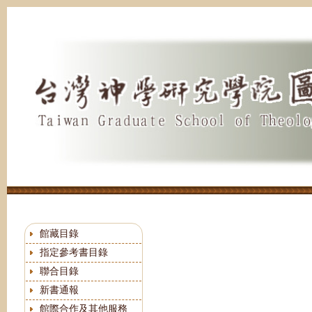
跳
到
主
要
內
容
區
館藏目錄
指定參考書目錄
聯合目錄
新書通報
館際合作及其他服務