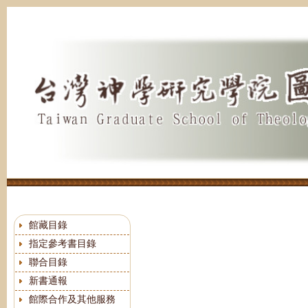
跳
到
主
要
內
容
區
館藏目錄
指定參考書目錄
聯合目錄
新書通報
館際合作及其他服務