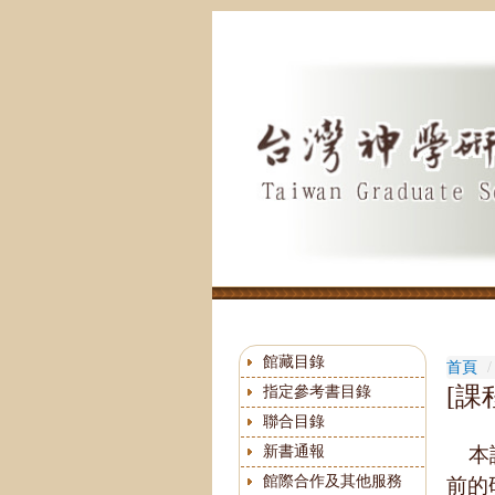
跳
到
主
要
內
容
區
館藏目錄
首頁
[課
指定參考書目錄
聯合目錄
新書通報
本課
館際合作及其他服務
前的